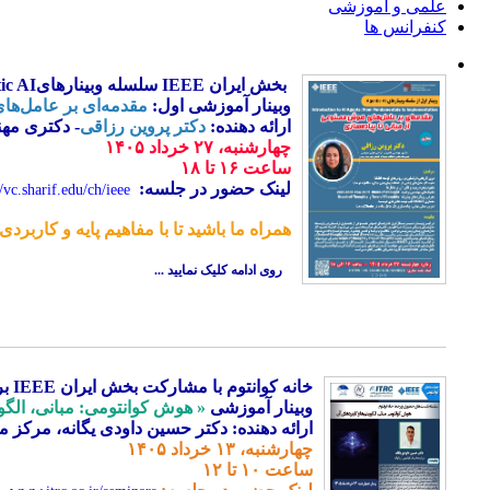
علمی و آموزشی
کنفرانس ها
بخش ایران IEEE
سلسله وبینارهای
ic AI
وبینار آموزشی اول:
مقدمه‌ای بر عامل‌ها
ارائه دهنده:
دکتر پروین رزاقی
- دکتری مه
چهارشنبه،
۲۷
خرداد
۱۴۰۵
ساعت
۱۶
تا
۱۸
لینک حضور در جلسه:
//vc.sharif.edu/ch/ieee
همراه ما باشید تا با مفاهیم پایه و کارب
روی ادامه کلیک نمایید ...
خانه کوانتوم با مشارکت بخش ایران IEEE برگزار می‌کند:
وبینار آموزشی
« هوش کوانتومی: مبانی، الگور
ارائه دهنده: دکتر حسین داودی یگانه، مرکز مح
چهارشنبه، ۱۳ خرداد ۱۴۰۵
ساعت ۱۰ تا ۱۲